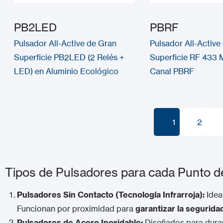
PB2LED
PBRF
Pulsador All-Active de Gran
Pulsador All-Active
Superficie PB2LED (2 Relés +
Superficie RF 433 
LED) en Aluminio Ecológico
Canal PBRF
1
2
1
2
Tipos de Pulsadores para cada Punto 
Pulsadores Sin Contacto (Tecnología Infrarroja):
Ideal
Funcionan por proximidad para
garantizar la segurida
Pulsadores de Acero Inoxidable:
Diseñados para durar.