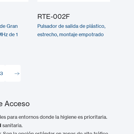
RTE-002F
 de Gran
Pulsador de salida de plástico,
MHz de 1
estrecho, montaje empotrado
3
3
de Acceso
es para entornos donde la higiene es prioritaria.
d
sanitaria.
 Son la opción estándar en zonas de alto tráfico