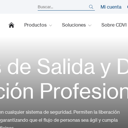
Mi cuenta
Productos
Soluciones
Sobre CDVI
 de Salida y D
ión Profesion
n cualquier sistema de seguridad. Permiten la liberación
 garantizando que el flujo de personas sea ágil y cumpla