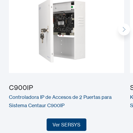
C900IP
Controladora IP de Accesos de 2 Puertas para
K
Sistema Centaur C900IP
S
Ver SERSYS