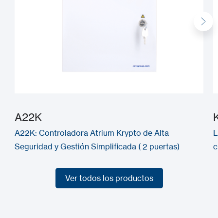
A22K
A22K: Controladora Atrium Krypto de Alta
L
Seguridad y Gestión Simplificada ( 2 puertas)
c
Ver todos los productos
Ver todos los productos