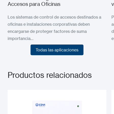
Accesos para Oficinas
v
Los sistemas de control de accesos destinados a
P
oficinas e instalaciones corporativas deben
a
encargarse de proteger factores de suma
d
importancia…
e
Todas las aplicaciones
Todas las aplicaciones
Productos relacionados