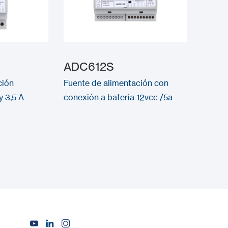
ADC612S
ción
Fuente de alimentación con
y 3,5 A
conexión a batería 12vcc /5a