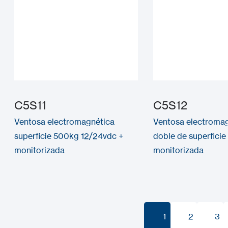
C5S11
C5S12
Ventosa electromagnética
Ventosa electroma
superficie 500kg 12/24vdc +
doble de superfici
monitorizada
monitorizada
1
2
3