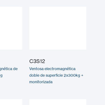
C3S12
gnética de
Ventosa electromagnética
kg
doble de superficie 2x300kg +
monitorizada