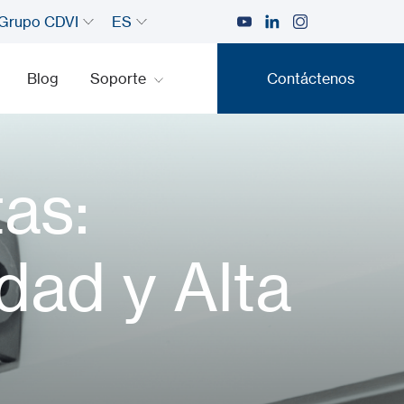
Grupo CDVI
ES
Blog
Soporte
Contáctenos
Contáctenos
as:
dad y Alta