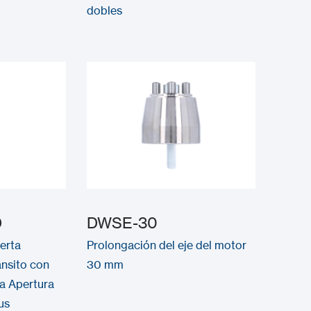
dobles
D
DWSE-30
erta
Prolongación del eje del motor
ánsito con
30 mm
ra Apertura
us