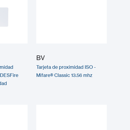
BV
imidad
Tarjeta de proximidad ISO -
 DESFire
Mifare® Classic 13.56 mhz
dad