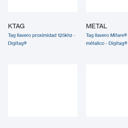
KTAG
METAL
Tag llavero proximidad 125khz -
Tag llavero Mifare®
Digitag®
métalico - Digitag®