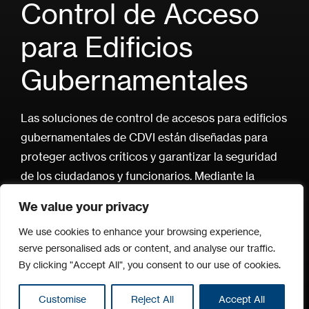
Control de Acceso
para Edificios
Gubernamentales
Las soluciones de control de accesos para edificios
gubernamentales de CDVI están diseñadas para
proteger activos críticos y garantizar la seguridad
de los ciudadanos y funcionarios. Mediante la
implementación del ecosistema KRYPTO,
We value your privacy
ofrecemos un blindaje total contra la clonación de
We use cookies to enhance your browsing experience,
credenciales y el sabotaje de sistemas, asegurando
serve personalised ads or content, and analyse our traffic.
que solo el personal autorizado acceda a zonas
By clicking "Accept All", you consent to our use of cookies.
restringidas en ministerios, embajadas y sedes
institucionales.
Customise
Reject All
Accept All