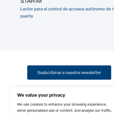
STAR1M
Lector para el control de accesos autónomo de 1
puerta
Susbcribirse a nuestra newsletter
Susbcribirse a nuestra newsletter
Suscríbete a nuestra newsletter y recibe las
We value your privacy
últimas noticias, promociones y avances de
nuevos productos.
We use cookies to enhance your browsing experience,
serve personalised ads or content, and analyse our traffic.