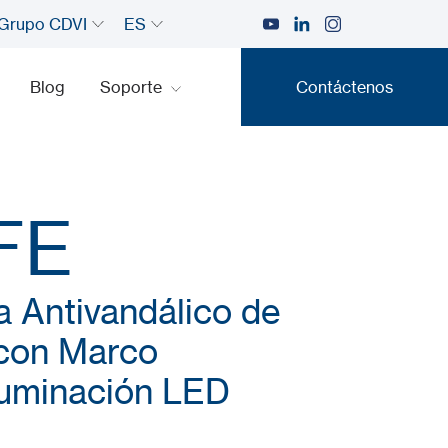
Grupo CDVI
ES
Blog
Soporte
Contáctenos
Contáctenos
FE
a Antivandálico de
 con Marco
luminación LED