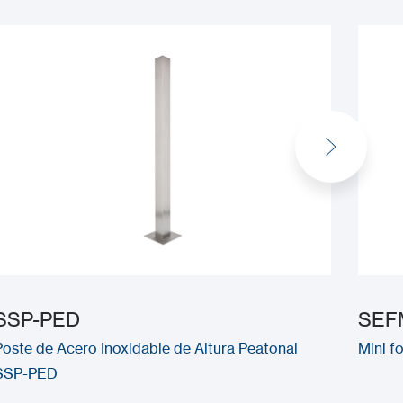
SSP-PED
SEF
Poste de Acero Inoxidable de Altura Peatonal
Mini f
SSP-PED