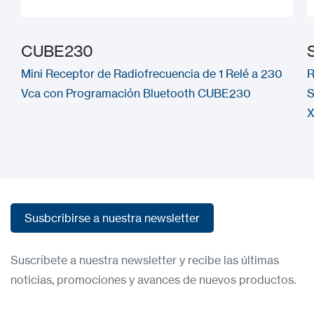
CUBE230
Mini Receptor de Radiofrecuencia de 1 Relé a 230
R
Vca con Programación Bluetooth CUBE230
S
X
Susbcribirse a nuestra newsletter
Susbcribirse a nuestra newsletter
Suscríbete a nuestra newsletter y recibe las últimas
noticias, promociones y avances de nuevos productos.