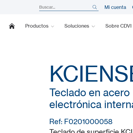
Mi cuenta
Productos
Soluciones
Sobre CDVI
KCIENS
Teclado en acero 
electrónica intern
Ref: F0201000058
Teclado de superficie K