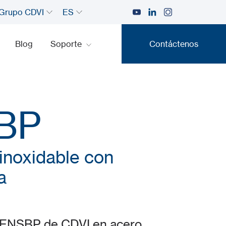
Grupo CDVI
ES
Blog
Soporte
Contáctenos
Contáctenos
BP
inoxidable con
a
CIENSBP de CDVI en acero