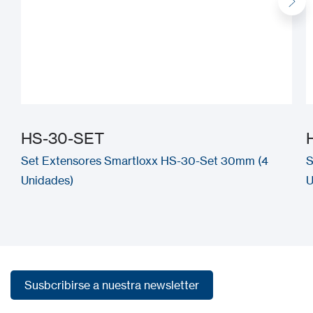
HS-30-SET
Set Extensores Smartloxx HS-30-Set 30mm (4
S
Unidades)
U
Susbcribirse a nuestra newsletter