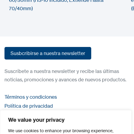
60/30mm (HS-10 Incluido, Extiende Hasta
e
70/40mm)
(
Susbcribirse a nuestra newsletter
Susbcribirse a nuestra newsletter
Suscríbete a nuestra newsletter y recibe las últimas
noticias, promociones y avances de nuevos productos.
Términos y condiciones
Política de privacidad
Contacta con nosostros
We value your privacy
Iniciar sesión
We use cookies to enhance your browsing experience,