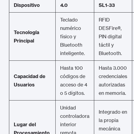
Dispositivo
4.0
SL1-33
Teclado
RFID
numérico
DESFire®,
Tecnología
físico y
PIN digital
Principal
Bluetooth
táctil y
inteligente.
Bluetooth.
Hasta 100
Hasta 3.000
Capacidad de
códigos de
credenciales
Usuarios
acceso de 4
autorizadas
o 5 dígitos.
en memoria.
Unidad
Integrado en
controladora
la propia
Lugar del
interior
mecánica
Procesamiento
remota