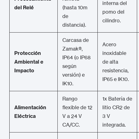
interna del
del Relé
(hasta 10m
pomo del
de
cilindro.
distancia).
Carcasa de
Acero
Zamak®,
Protección
inoxidable
IP64 (o IP68
Ambiental e
de alta
según
Impacto
resistencia,
versión) e
IP65 e IK10.
IK10.
Rango
1x Batería de
Alimentación
flexible de 12
litio CR2 de
Eléctrica
V a 24 V
3 V
CA/CC.
integrada.