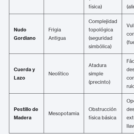
física)
(al
Complejidad
Vul
Nudo
Frigia
topológica
cor
Gordiano
Antigua
(seguridad
(fu
simbólica)
Fác
Atadura
Cuerda y
des
Neolítico
simple
Lazo
cor
(precinto)
rui
Op
Pestillo de
Obstrucción
des
Mesopotamia
Madera
física básica
ext
lla