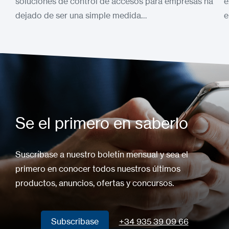
soluciones de control de accesos para empresas ha
e
dejado de ser una simple medida…
e
Se el primero en saberlo
Suscríbase a nuestro boletín mensual y sea el
primero en conocer todos nuestros últimos
productos, anuncios, ofertas y concursos.
Subscribase
+34 935 39 09 66