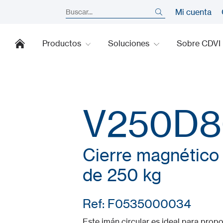
Mi cuenta
Productos
Soluciones
Sobre CDVI
V250D8
Cierre magnético 
de 250 kg
Ref: F0535000034
Este imán circular es ideal para prop