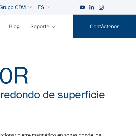
Grupo CDVI
ES
Blog
Soporte
Contáctenos
Contáctenos
0R
redondo de superficie
orcionar cierre magnético en zonas donde los