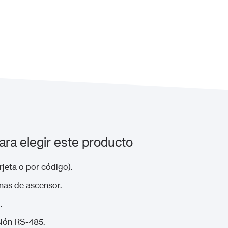
a elegir este producto
rjeta o por código).
nas de ascensor.
.
sión RS-485.