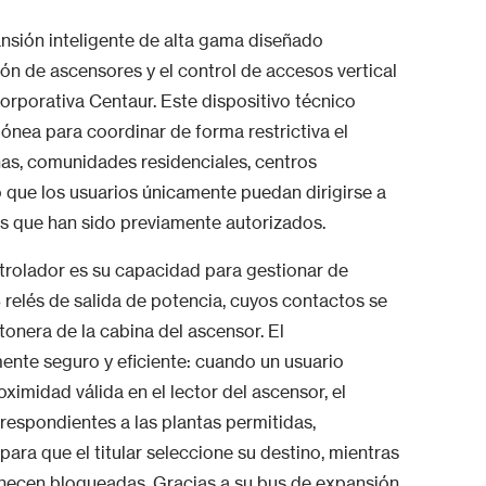
ión inteligente de alta gama diseñado
ión de ascensores y el control de accesos vertical
rporativa Centaur. Este dispositivo técnico
dónea para coordinar de forma restrictiva el
inas, comunidades residenciales, centros
o que los usuarios únicamente puedan dirigirse a
las que han sido previamente autorizados.
ntrolador es su capacidad para gestionar de
 relés de salida de potencia, cuyos contactos se
onera de la cabina del ascensor. El
nte seguro y eficiente: cuando un usuario
oximidad válida en el lector del ascensor, el
rrespondientes a las plantas permitidas,
ara que el titular seleccione su destino, mientras
necen bloqueadas. Gracias a su bus de expansión