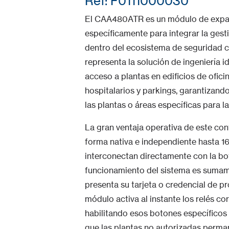
Ref: F0111000030
El CAA480ATR es un módulo de expans
específicamente para integrar la gest
dentro del ecosistema de seguridad co
representa la solución de ingeniería i
acceso a plantas en edificios de ofic
hospitalarios y parkings, garantizand
las plantas o áreas específicas para 
La gran ventaja operativa de este co
forma nativa e independiente hasta 16
interconectan directamente con la bot
funcionamiento del sistema es sumame
presenta su tarjeta o credencial de pr
módulo activa al instante los relés co
habilitando esos botones específicos p
que las plantas no autorizadas perma