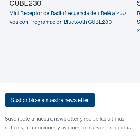
CUBE230
Mini Receptor de Radiofrecuencia de 1 Relé a 230
R
Vca con Programación Bluetooth CUBE230
S
X
Susbcribirse a nuestra newsletter
Susbcribirse a nuestra newsletter
Suscríbete a nuestra newsletter y recibe las últimas
noticias, promociones y avances de nuevos productos.