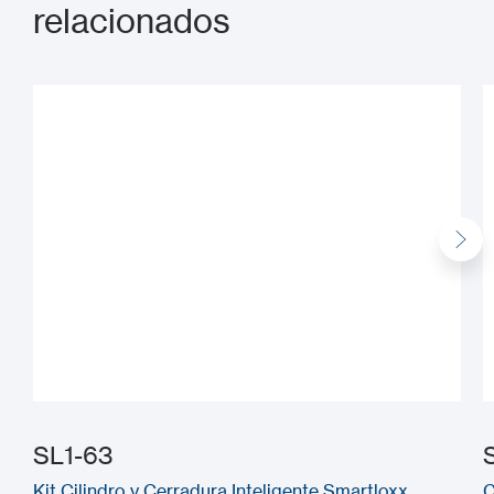
relacionados
SL1-63
Kit Cilindro y Cerradura Inteligente Smartloxx
C