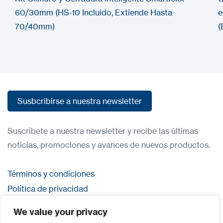
60/30mm (HS-10 Incluido, Extiende Hasta
e
70/40mm)
(
Susbcribirse a nuestra newsletter
Susbcribirse a nuestra newsletter
Suscríbete a nuestra newsletter y recibe las últimas
noticias, promociones y avances de nuevos productos.
Términos y condiciones
Política de privacidad
Contacta con nosostros
We value your privacy
Iniciar sesión