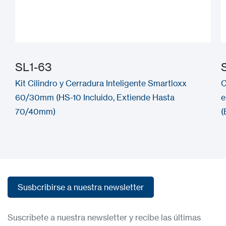
SL1-63
Kit Cilindro y Cerradura Inteligente Smartloxx
C
60/30mm (HS-10 Incluido, Extiende Hasta
e
70/40mm)
(
Susbcribirse a nuestra newsletter
Susbcribirse a nuestra newsletter
Suscríbete a nuestra newsletter y recibe las últimas