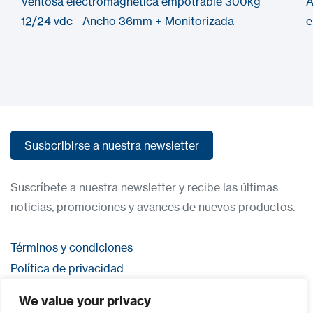
Ventosa electromagnética empotrable 300kg
A
12/24 vdc - Ancho 36mm + Monitorizada
e
Susbcribirse a nuestra newsletter
Susbcribirse a nuestra newsletter
Suscríbete a nuestra newsletter y recibe las últimas
noticias, promociones y avances de nuevos productos.
Términos y condiciones
Política de privacidad
Contacta con nosostros
We value your privacy
Iniciar sesión