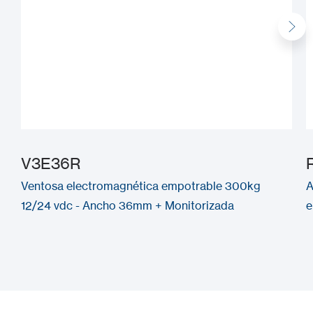
V3E36R
Ventosa electromagnética empotrable 300kg
A
12/24 vdc - Ancho 36mm + Monitorizada
e