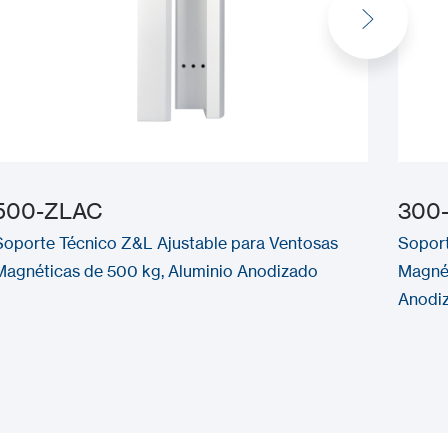
500-ZLAC
300
Soporte Técnico Z&L Ajustable para Ventosas
Soport
Magnéticas de 500 kg, Aluminio Anodizado
Magnét
Anodi