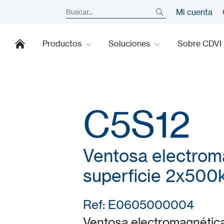
Mi cuenta
Productos
Soluciones
Sobre CDVI
C5S12
Ventosa electrom
superficie 2x500
Ref: E0605000004
Ventosa electromagnétic