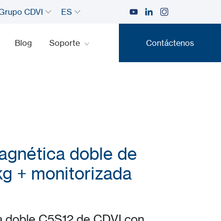
Grupo CDVI
ES
Blog
Soporte
Contáctenos
Contáctenos
agnética doble de
kg + monitorizada
a doble C5S12 de CDVI con