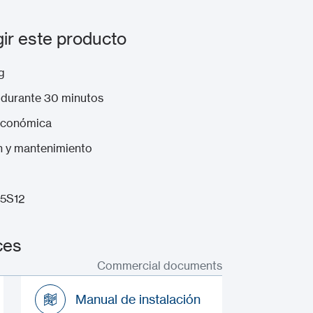
ir este producto
g
2 durante 30 minutos
económica
ón y mantenimiento
C5S12
ces
Commercial documents
Manual de instalación