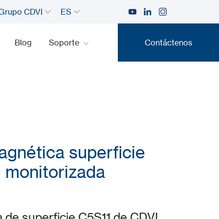
Grupo CDVI
ES
Blog
Soporte
Contáctenos
Contáctenos
gnética superficie
 monitorizada
 de superficie C5S11 de CDVI.