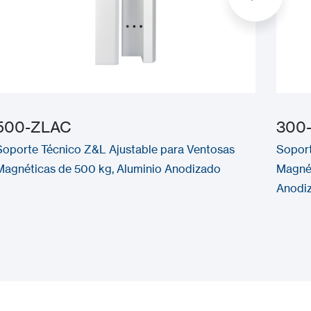
500-ZLAC
300
Soporte Técnico Z&L Ajustable para Ventosas
Soport
Magnéticas de 500 kg, Aluminio Anodizado
Magnét
Anodi