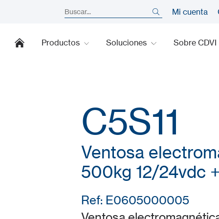
Mi cuenta
Productos
Soluciones
Sobre CDVI
C5S11
Ventosa electroma
500kg 12/24vdc +
Ref: E0605000005
Ventosa electromagnética