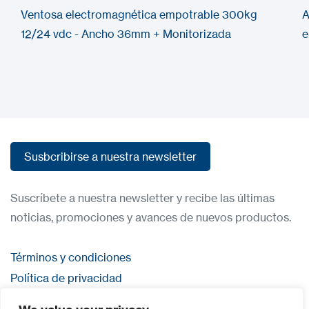
Ventosa electromagnética empotrable 300kg
A
12/24 vdc - Ancho 36mm + Monitorizada
e
Susbcribirse a nuestra newsletter
Susbcribirse a nuestra newsletter
Suscríbete a nuestra newsletter y recibe las últimas
noticias, promociones y avances de nuevos productos.
Términos y condiciones
Política de privacidad
Contacta con nosostros