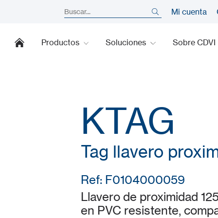
Mi cuenta
Productos
Soluciones
Sobre CDVI
KTAG
Tag llavero proxi
Ref: F0104000059
Llavero de proximidad 12
en PVC resistente, compa