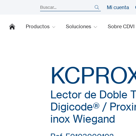
Mi cuenta
Productos
Soluciones
Sobre CDVI
KCPRO
Lector de Doble 
Digicode® / Prox
inox Wiegand