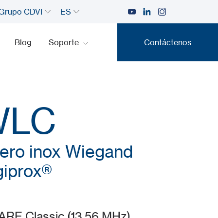
Grupo CDVI
ES
Blog
Soporte
Contáctenos
Contáctenos
WLC
cero inox Wiegand
giprox®
ARE Classic (13.56 MHz)