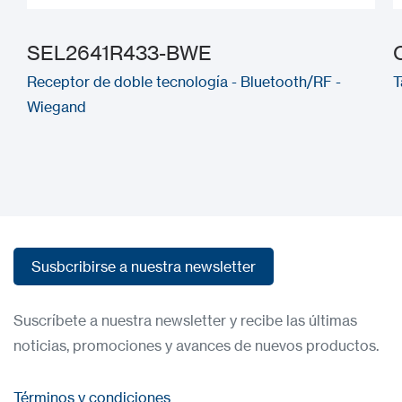
SEL2641R433-BWE
Receptor de doble tecnología - Bluetooth/RF -
T
Wiegand
Susbcribirse a nuestra newsletter
Susbcribirse a nuestra newsletter
Suscríbete a nuestra newsletter y recibe las últimas
noticias, promociones y avances de nuevos productos.
Términos y condiciones