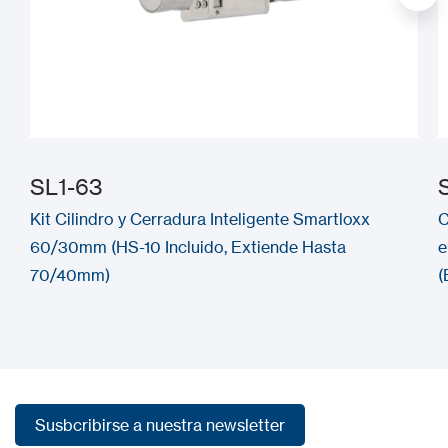
SL1-63
Kit Cilindro y Cerradura Inteligente Smartloxx
C
60/30mm (HS-10 Incluido, Extiende Hasta
e
70/40mm)
(
Susbcribirse a nuestra newsletter