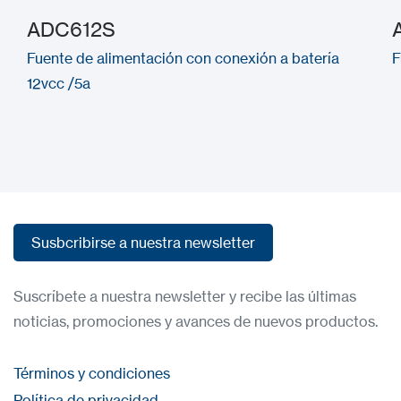
ADC612S
Fuente de alimentación con conexión a batería
F
12vcc /5a
Susbcribirse a nuestra newsletter
Susbcribirse a nuestra newsletter
Suscríbete a nuestra newsletter y recibe las últimas
noticias, promociones y avances de nuevos productos.
Términos y condiciones
Política de privacidad