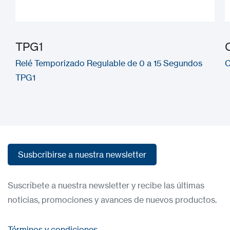
TPG1
Relé Temporizado Regulable de 0 a 15 Segundos
C
TPG1
Susbcribirse a nuestra newsletter
Susbcribirse a nuestra newsletter
Suscríbete a nuestra newsletter y recibe las últimas
noticias, promociones y avances de nuevos productos.
Términos y condiciones