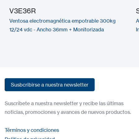
V3E36R
Ventosa electromagnética empotrable 300kg
A
12/24 vdc - Ancho 36mm + Monitorizada
I
Susbcribirse a nuestra newsletter
Susbcribirse a nuestra newsletter
Suscríbete a nuestra newsletter y recibe las últimas
noticias, promociones y avances de nuevos productos.
Términos y condiciones