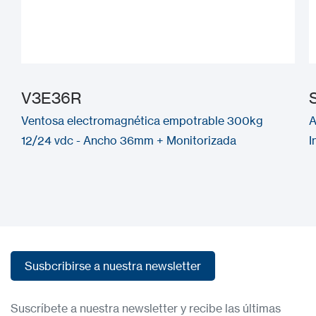
V3E36R
Ventosa electromagnética empotrable 300kg
A
12/24 vdc - Ancho 36mm + Monitorizada
I
Susbcribirse a nuestra newsletter
Susbcribirse a nuestra newsletter
Suscríbete a nuestra newsletter y recibe las últimas