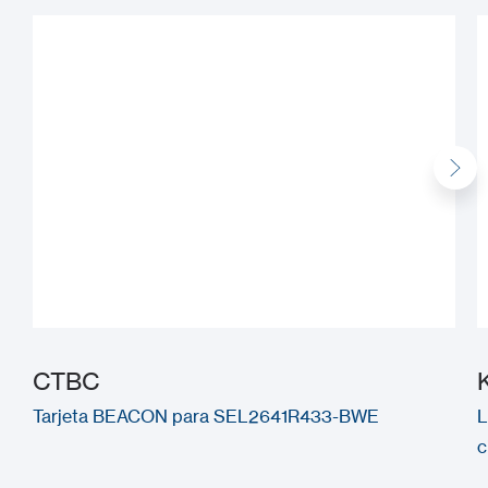
CTBC
Tarjeta BEACON para SEL2641R433-BWE
L
c